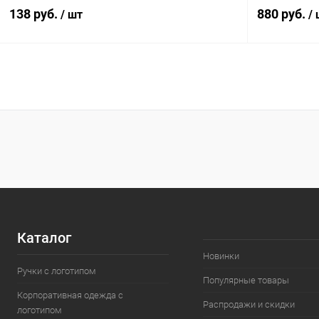
138 руб.
880 руб.
/ шт
/
В корзину
Купить в 1 клик
К сравнению
Купить в 1
В избранное
В наличии
В избранн
Каталог
Новинки
Ручки с логотипом
Популярные товары
Корпоративная одежда с
Распродажи и скидки
логотипом