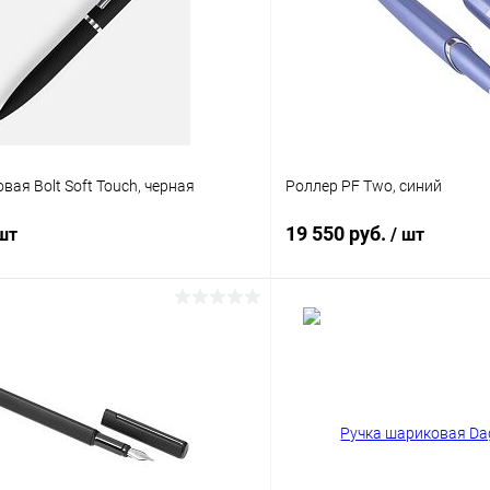
вая Bolt Soft Touch, черная
Роллер PF Two, синий
19 550 руб.
 шт
/ шт
В корзину
В корз
 клик
К сравнению
Купить в 1 клик
ое
Под заказ
В избранное