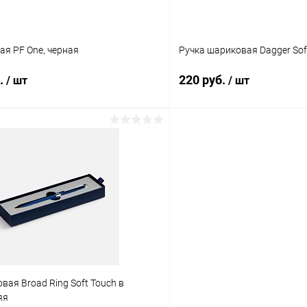
ая PF One, черная
Ручка шариковая Dagger Sof
б.
220 руб.
/ шт
/ шт
В корзину
В корз
 клик
К сравнению
Купить в 1 клик
ое
Под заказ
В избранное
вая Broad Ring Soft Touch в
яя