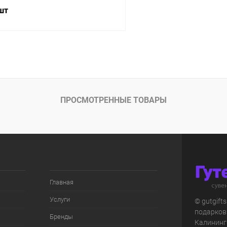
 шт
В корзину
 клик
К сравнению
ое
Под заказ
ПРОСМОТРЕННЫЕ ТОВАРЫ
Главная
Услуги
© gutgift
подарков
Бренды
Калининг