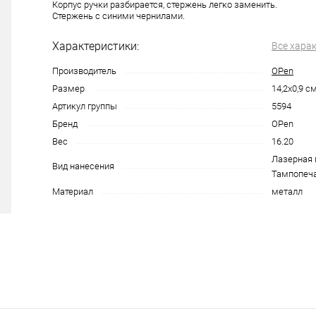
Корпус ручки разбирается, стержень легко заменить.
Стержень с синими чернилами.
Характеристики:
Все хара
Производитель
OPen
Размер
14,2х0,9 с
Артикул группы
5594
Бренд
OPen
Вес
16.20
Лазерная 
Вид нанесения
Тампопеча
Материал
металл