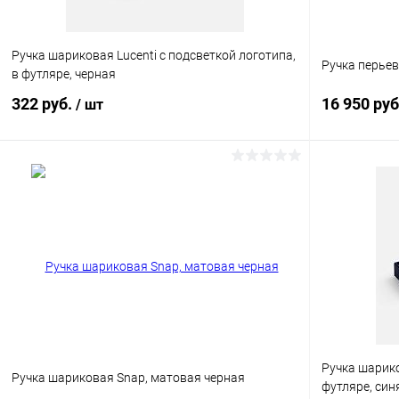
Ручка шариковая Lucenti с подсветкой логотипа,
Ручка перьев
в футляре, черная
322 руб.
16 950 ру
/ шт
В корзину
Купить в 1 клик
К сравнению
Купить в 1
В избранное
В наличии
В избранн
Ручка шарико
Ручка шариковая Snap, матовая черная
футляре, син