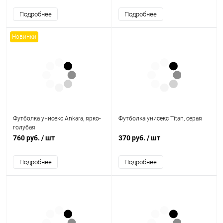
Подробнее
Подробнее
Новинки
Футболка унисекс Ankara, ярко-
Футболка унисекс Titan, серая
голубая
760 руб.
/ шт
370 руб.
/ шт
Подробнее
Подробнее