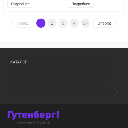
Подробнее
Подробнее
Назад
1
2
3
4
37
Вперед
КАТАЛОГ