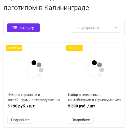
логотипом в Калининграде
популярности
Фильтр
Новинки
Новинки
Набор с термосом и
Набор с термосом и
контейнерами в термосумке Jea
контейнерами в термосумке Jea
800, хаки
1000, черный
5 190 руб.
/ шт
5 390 руб.
/ шт
Подробнее
Подробнее