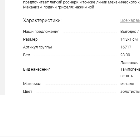
предпочитает легкий росчерк и тонкие линии механического 
Механизм подачи грифеля: нажимной
Характеристики:
Все хара
Наши предложения
Выгодно /
Размер
14,3х1 см
Артикул группы
16717
Вес
23.00
Лазерная 
Вид нанесения
Тампопечат
печать
Материал
металл
Цвет
золотист