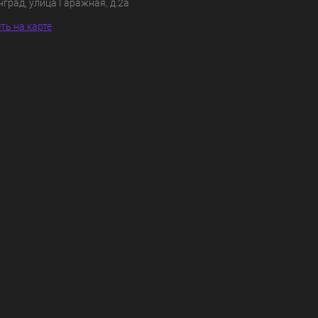
нград, улица Гаражная, д.2а
ть на карте