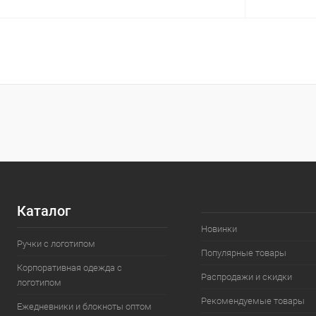
В корзину
Купить в 1 клик
К сравнению
Купить в 1
В избранное
В наличии
В избранн
Каталог
Новинки
Ручки с логотипом
Популярные товары
Корпоративная одежда с
Распродажи и скидки
логотипом
Рекомендуемые товары
Ежедневники и блокноты оптом