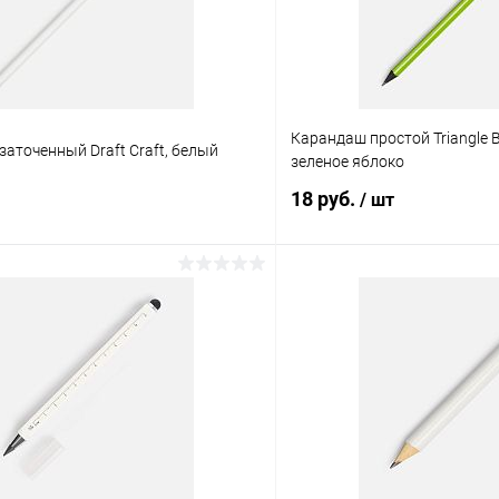
Карандаш простой Triangle B
аточенный Draft Craft, белый
зеленое яблоко
18 руб.
/ шт
В корзину
В корз
 клик
К сравнению
Купить в 1 клик
ое
В наличии
В избранное