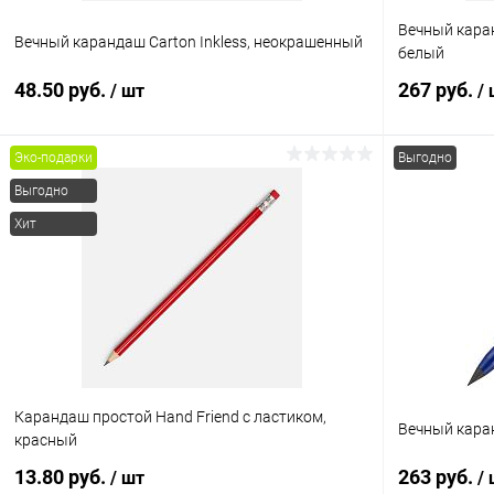
Вечный каран
Вечный карандаш Carton Inkless, неокрашенный
белый
48.50 руб.
267 руб.
/ шт
/
Эко-подарки
Выгодно
В корзину
Выгодно
Хит
Купить в 1 клик
К сравнению
Купить в 1
В избранное
В наличии
В избранн
Карандаш простой Hand Friend с ластиком,
Вечный каран
красный
13.80 руб.
263 руб.
/ шт
/