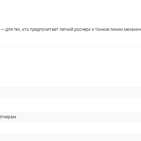
— для тех, кто предпочитает легкий росчерк и тонкие линии механи
ртнерам