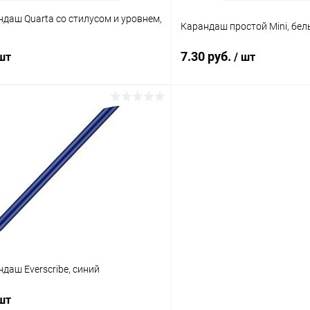
даш Quarta со стилусом и уровнем,
Карандаш простой Mini, бе
7.30 руб.
 шт
/ шт
В корзину
В корз
 клик
К сравнению
Купить в 1 клик
ое
В наличии
В избранное
даш Everscribe, синий
 шт