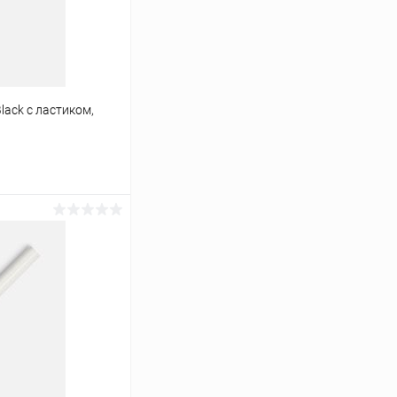
lack с ластиком,
ину
К сравнению
В наличии