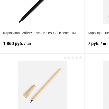
Карандаш GrafeeX в чехле, черный с зеленым
Карандаш нез
1 860 руб.
7 руб.
/ шт
/ шт
В корзину
Купить в 1 клик
К сравнению
Купить в 1
В избранное
Под заказ
В избранн