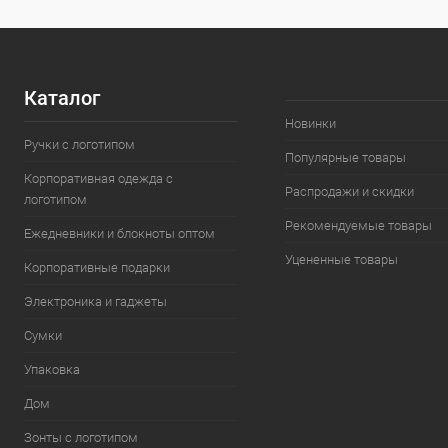
Каталог
Новинки
Ручки с логотипом
Популярные товары
Корпоративная одежда с
Распродажи и скидки
логотипом
Рекомендуемые товары
Ежедневники и блокноты оптом
Уцененные товары
Корпоративные подарки
Электроника и гаджеты
Сумки
Упаковка
Дом
Зонты с логотипом