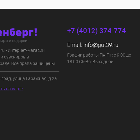
+7 (4012) 374-774
Email:
info@gut39.ru
s.ru - интернет-магазин
График работы Пн-Пт: с 9:00 до
 и сувениров в
18:00 Сб-Вс: Выходной
раде. Все права защищены.
нград, улица Гаражная, д.2а
ть на карте