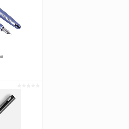
яя
ину
К сравнению
Под заказ