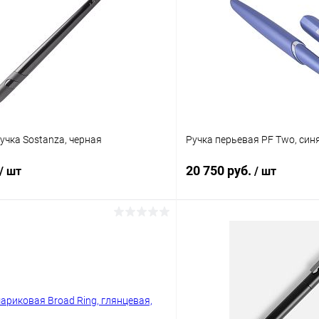
чка Sostanza, черная
Ручка перьевая PF Two, син
20 750 руб.
/ шт
/ шт
В корзину
В корз
 клик
К сравнению
Купить в 1 клик
ое
Под заказ
В избранное