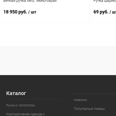
Вечная ручка Aero, темно-серая
Ручка шарико
18 950 руб.
69 руб.
/ шт
/ ш
В корзину
Купить в 1 клик
К сравнению
Купить в 1
В избранное
Под заказ
В избранн
Каталог
Новинки
Ручки с логотипом
Популярные товары
Корпоративная одежда с