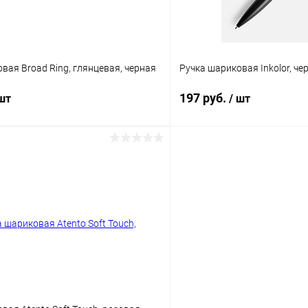
вая Broad Ring, глянцевая, черная
Ручка шариковая Inkolor, че
197 руб.
 шт
/ шт
В корзину
В корз
 клик
К сравнению
Купить в 1 клик
ое
В наличии
В избранное