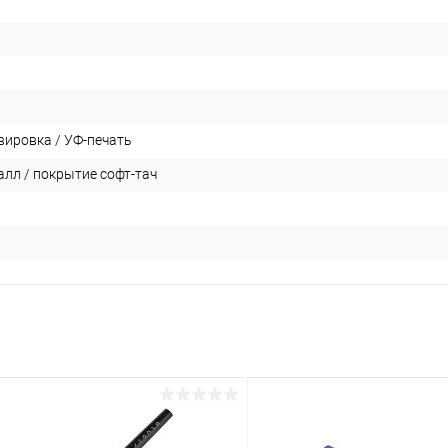
вировка / УФ-печать
алл / покрытие софт-тач