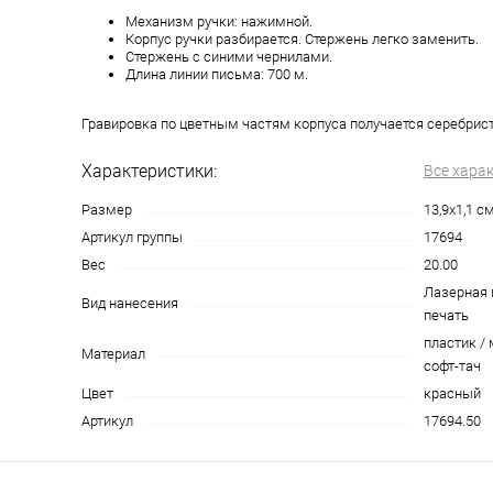
Механизм ручки: нажимной.
Корпус ручки разбирается. Стержень легко заменить.
Стержень с синими чернилами.
Длина линии письма: 700 м.
Гравировка по цветным частям корпуса получается серебрист
Характеристики:
Все хара
Размер
13,9х1,1 с
Артикул группы
17694
Вес
20.00
Лазерная 
Вид нанесения
печать
пластик /
Материал
софт-тач
Цвет
красный
Артикул
17694.50