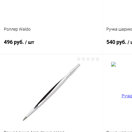
Роллер Waldo
Ручка шарико
496 руб.
540 руб.
/ шт
/
В корзину
Купить в 1 клик
К сравнению
Купить в 1
В избранное
В наличии
В избранн