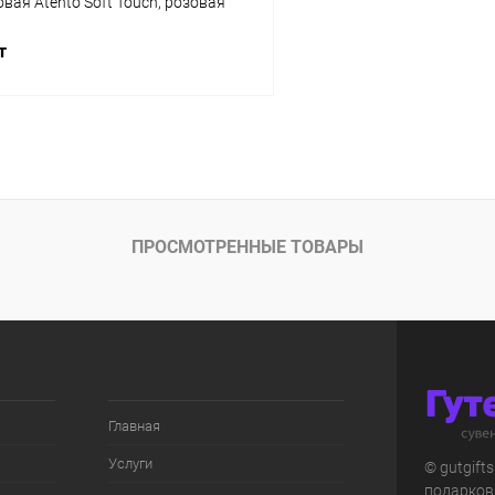
вая Atento Soft Touch, розовая
т
В корзину
 клик
К сравнению
ое
В наличии
ПРОСМОТРЕННЫЕ ТОВАРЫ
Главная
Услуги
© gutgift
подарков