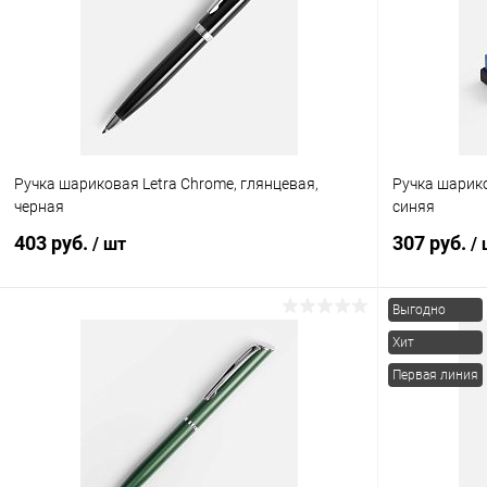
Ручка шариковая Letra Chrome, глянцевая,
Ручка шарико
черная
синяя
403 руб.
307 руб.
/ шт
/
Выгодно
В корзину
Хит
Первая линия
Купить в 1 клик
К сравнению
Купить в 1
В избранное
Под заказ
В избранн