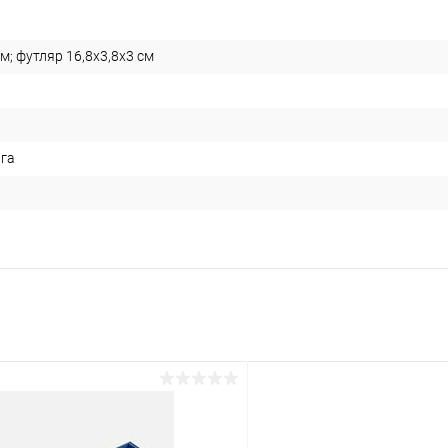
см; футляр 16,8х3,8х3 см
ага