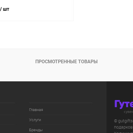
/ шт
В корзину
 клик
К сравнению
ое
В наличии
ПРОСМОТРЕННЫЕ ТОВАРЫ
Главная
Услуги
© gutgift
подарков
Бренды