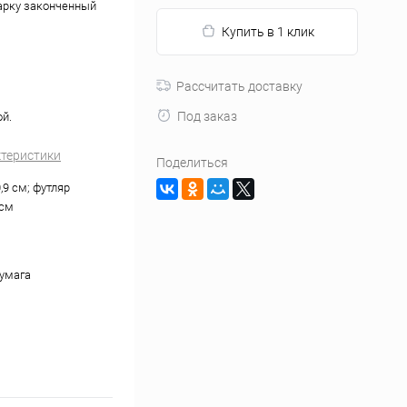
арку законченный
Купить в 1 клик
Рассчитать доставку
Под заказ
й.
ктеристики
Поделиться
,9 см; футляр
 см
бумага