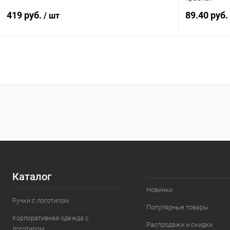
419 руб.
89.40 руб.
/ шт
В корзину
Купить в 1 клик
К сравнению
Купить в 1
В избранное
В наличии
В избранн
Каталог
Новинки
Ручки с логотипом
Популярные товары
Корпоративная одежда с
Распродажи и скидки
логотипом