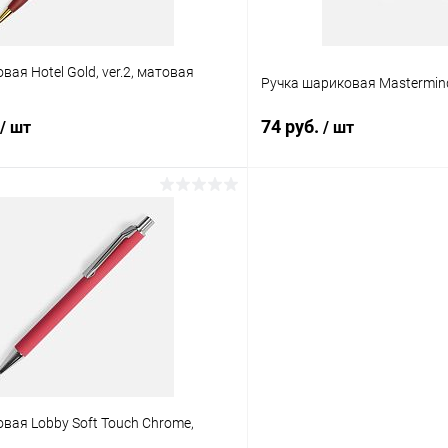
ая Hotel Gold, ver.2, матовая
Ручка шариковая Mastermin
74 руб.
/ шт
/ шт
В корзину
В корз
 клик
К сравнению
Купить в 1 клик
ое
Под заказ
В избранное
вая Lobby Soft Touch Chrome,