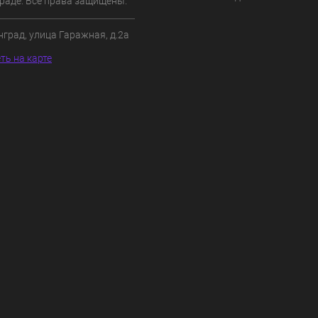
раде. Все права защищены.
нград, улица Гаражная, д.2а
ть на карте