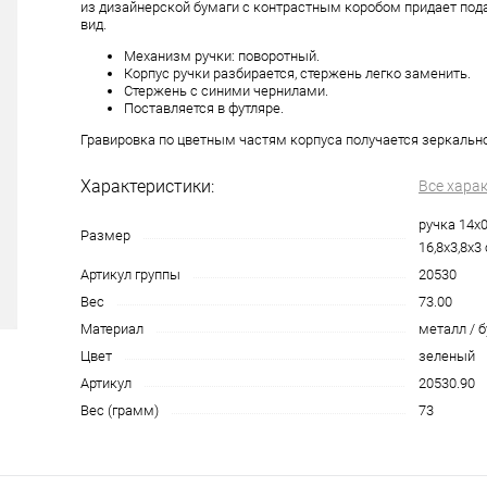
из дизайнерской бумаги с контрастным коробом придает под
вид.
Механизм ручки: поворотный.
Корпус ручки разбирается, стержень легко заменить.
Стержень с синими чернилами.
Поставляется в футляре.
Гравировка по цветным частям корпуса получается зеркально
Характеристики:
Все хара
ручка 14х0
Размер
16,8х3,8х3
Артикул группы
20530
Вес
73.00
Материал
металл / 
Цвет
зеленый
Артикул
20530.90
Вес (грамм)
73