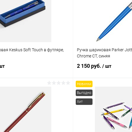
вая Keskus Soft Touch в футляре,
Ручка шариковая Parker Jotte
Chrome CT, синяя
2 150 руб.
 шт
/ шт
Новинки
В корзину
В корз
Выгодно
Хит
 клик
К сравнению
Купить в 1 клик
ое
В наличии
В избранное