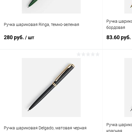
Ручка шариков
Ручка шариковая Ringa, темно-зеленая
бордовая
280 руб.
83.60 руб.
/ шт
В корзину
Купить в 1 клик
К сравнению
Купить в 1
В избранное
В наличии
В избранн
Ручка шарико
Ручка шариковая Delgado, матовая черная
красная