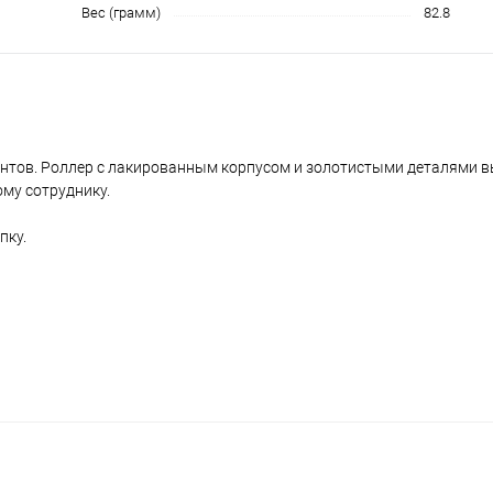
Вес (грамм)
82.8
ентов. Роллер с лакированным корпусом и золотистыми деталями в
ому сотруднику.
пку.