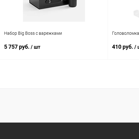
Набор Big Boss с варежками
Головоломка 
5 757 руб.
410 руб.
/ шт
/
В корзину
Купить в 1 клик
К сравнению
Купить в 1
В избранное
В наличии
В избранн
Размер одежды:
XL