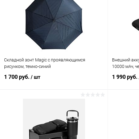
Купить в 1 клик
К сравнению
Купить в 1
В избранное
Под заказ
В избранн
Складной зонт Magic с проявляющимся
Внешний акку
рисунком, темно-синий
10000 мАч, ч
1 700 руб.
1 990 руб.
/ шт
В корзину
Купить в 1 клик
К сравнению
Купить в 1
В избранное
В наличии
В избранн