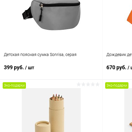
Купить в 1 клик
К сравнению
Купить в 1
В избранное
В наличии
В избранн
Детская поясная сумка Sonrisa, серая
Дождевик дет
399 руб.
670 руб.
/ шт
/
Эко-подарки
Эко-подарки
В корзину
Купить в 1 клик
К сравнению
Купить в 1
В избранное
В наличии
В избранн
Цвет