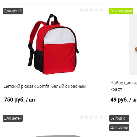
Для детей
Эко-подарки
Набор цветны
Детский рюкзак Comfit, белый с красным
крафт
750 руб.
49 руб.
/ шт
/ ш
Для детей
Выгодно
В корзину
Для детей