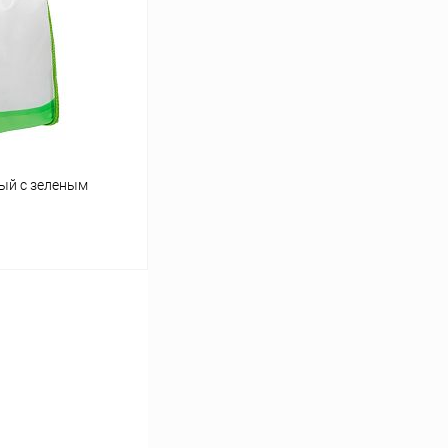
К сравнению
В наличии
лый с зеленым
ину
К сравнению
В наличии