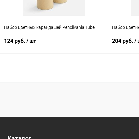
оранжевый
Размер одеж
Набор цветных карандашей Pencilvania Tube
Набор цветны
8 лет (118-12
124 руб.
204 руб.
/ шт
/
В корзину
Купить в 1 клик
К сравнению
Купить в 1
В избранное
В наличии
В избранн
Каталог