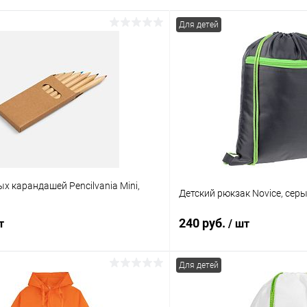
Для детей
х карандашей Pencilvania Mini,
Детский рюкзак Novice, сер
240 руб.
т
/ шт
Для детей
В корзину
В корз