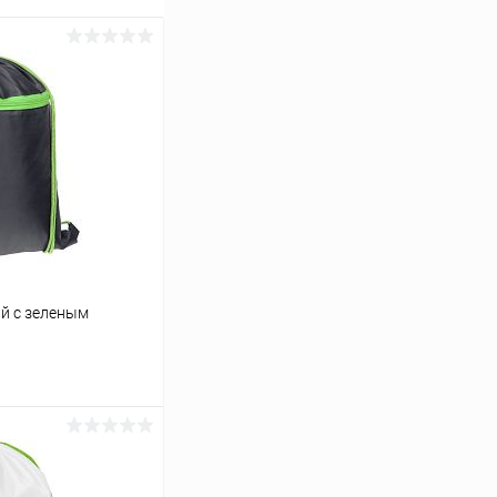
ый с зеленым
ину