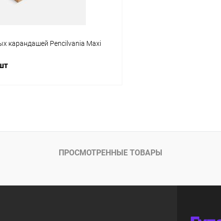
ды:
х карандашей Pencilvania Maxi
8 см)
 шт
В корзину
 клик
К сравнению
ое
В наличии
ПРОСМОТРЕННЫЕ ТОВАРЫ