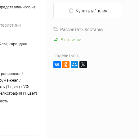
представленного на
Купить в 1 клик
ктеристики
Рассчитать доставку
В наличии
5 см; карандаш
Поделиться
гравировка /
бумажная /
ь (1 цвет) / УФ-
елкография (1 цвет)
жесть