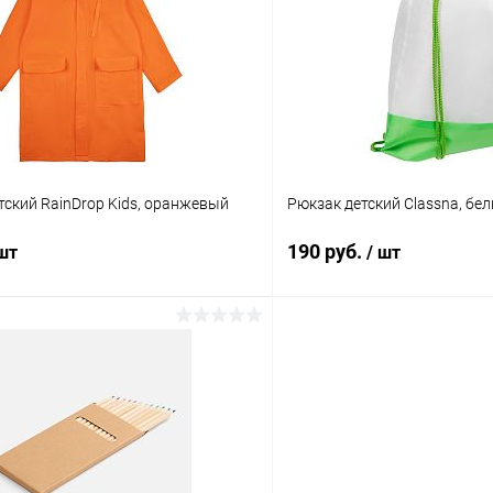
 клик
К сравнению
Купить в 1 клик
ое
В наличии
В избранное
ский RainDrop Kids, оранжевый
Рюкзак детский Classna, бе
190 руб.
 шт
/ шт
В корзину
В корз
 клик
К сравнению
Купить в 1 клик
ое
В наличии
В избранное