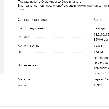
Поставляется в бумажном шубере и пакете.
Вид транспортной поролоновой вкладки может отличаться от 
фото.
Характеристики:
Все хара
Наши предложения
Выгодно
13,5х10х1,
Размер
8,5х0,6 см
Артикул группы
15353
Вес
153.33
Лазерная 
Наклейка 
Вид нанесения
Тампопечат
печать / Ш
Материал
дерево / 
Артикул
15353