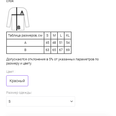
слоя.
Таблица размеров, см
S
M
L
XL
A
45
48
51
54
B
63
65
67
69
Допускаются отклонения в 5% от указанных параметров по
размеру и цвету.
Цвет :
Красный
Размер одежды:
S