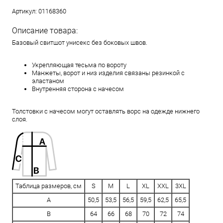
Артикул:
01168360
Описание товара:
Базовый свитшот унисекс без боковых швов.
Укрепляющая тесьма по вороту
Манжеты, ворот и низ изделия связаны резинкой с
эластаном
Внутренняя сторона с начесом
Толстовки с начесом могут оставлять ворс на одежде нижнего
слоя.
Таблица размеров, см
S
M
L
XL
XXL
3XL
A
50,5
53,5
56,5
59,5
62,5
65,5
B
64
66
68
70
72
74