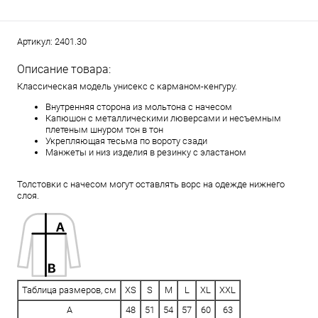
Артикул:
2401.30
Описание товара:
Классическая модель унисекс с карманом-кенгуру.
Внутренняя сторона из мольтона с начесом
Капюшон с металлическими люверсами и несъемным
плетеным шнуром тон в тон
Укрепляющая тесьма по вороту сзади
Манжеты и низ изделия в резинку с эластаном
Толстовки с начесом могут оставлять ворс на одежде нижнего
слоя.
Таблица размеров, см
XS
S
M
L
XL
XXL
A
48
51
54
57
60
63