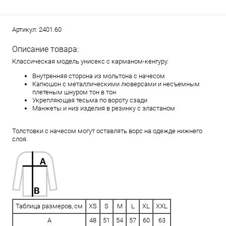
Артикул:
2401.60
Описание товара:
Классическая модель унисекс с карманом-кенгуру.
Внутренняя сторона из мольтона с начесом
Капюшон с металлическими люверсами и несъемным
плетеным шнуром тон в тон
Укрепляющая тесьма по вороту сзади
Манжеты и низ изделия в резинку с эластаном
Толстовки с начесом могут оставлять ворс на одежде нижнего
слоя.
Таблица размеров, см
XS
S
M
L
XL
XXL
A
48
51
54
57
60
63