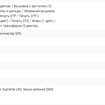
цветов) / Вышивка с застилом (10
йблы и шильды / Объёмная вышивка
 Печать DTF / Печать DTF с
цвет) / Печать DTG / Флекс (1 цвет) /
с трансфером (5 цветов)
полиэстер 50%
 Supreme 280, темно-зеленая [386]