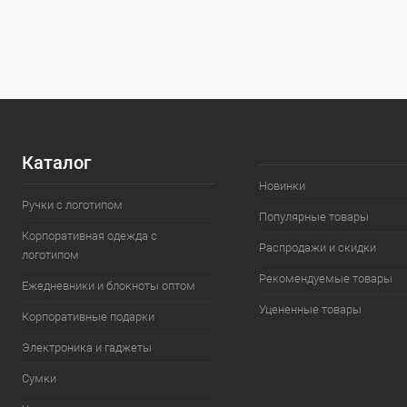
Каталог
Новинки
Ручки с логотипом
Популярные товары
Корпоративная одежда с
Распродажи и скидки
логотипом
Рекомендуемые товары
Ежедневники и блокноты оптом
Уцененные товары
Корпоративные подарки
Электроника и гаджеты
Сумки