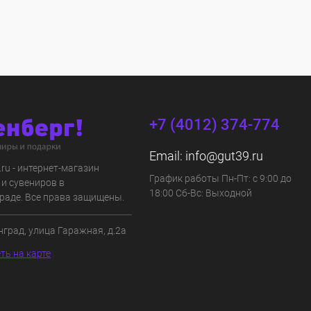
+7 (4012) 374-774
Email:
info@gut39.ru
s.ru - интернет-магазин
График работы Пн-Пт: с 9:00 до
 и сувениров в
18:00 Сб-Вс: Выходной
раде. Все права защищены.
нград, улица Гаражная, д.2а
ть на карте