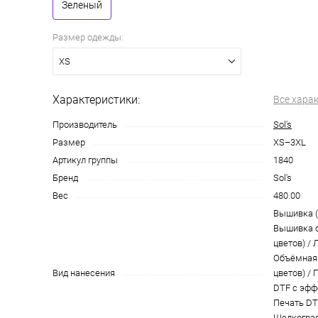
Зеленый
Размер одежды:
XS
Характеристики:
Все хара
Производитель
Sol's
Размер
XS–3XL
Артикул группы
1840
Бренд
Sol's
Вес
480.00
Вышивка (
Вышивка с
цветов) /
Объёмная
Вид нанесения
цветов) / 
DTF с эффе
Печать DTG
Шелкограф