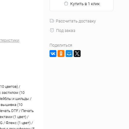
Купить в 1 клик
Рассчитать доставку
Под заказ
ктеристики
Поделиться
10 цветов) /
 застилом (10
 Лейблы и шильды /
 вышивка (10
Печать DTF / Печать
ктами (1 цвет) /
 / Флекс (1 цвет) /
ия с трансфером (5