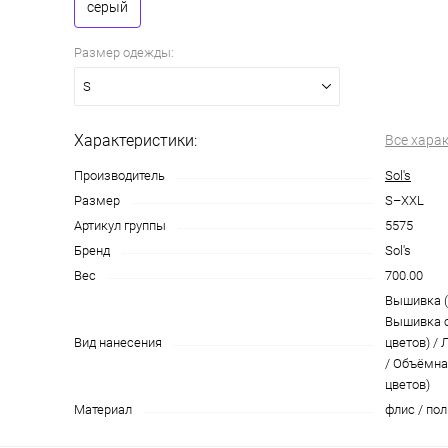
серый
Размер одежды:
S
Характеристики:
Все хара
Производитель
Sol's
Размер
S–XXL
Артикул группы
5575
Бренд
Sol's
Вес
700.00
Вышивка (
Вышивка с
Вид нанесения
цветов) /
/ Объёмна
цветов)
Материал
флис / по