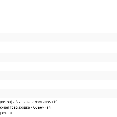
цветов) / Вышивка с застилом (10
зерная гравировка / Объёмная
цветов)