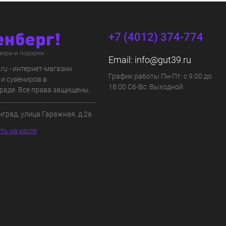
+7 (4012) 374-774
Email:
info@gut39.ru
s.ru - интернет-магазин
График работы Пн-Пт: с 9:00 до
 и сувениров в
18:00 Сб-Вс: Выходной
раде. Все права защищены.
нград, улица Гаражная, д.2а
ть на карте