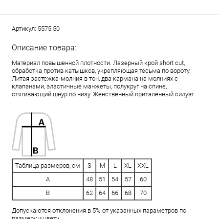
Артикул:
5575.50
Описание товара:
Материал повышенной плотности. Лазерный крой short cut,
обработка против катышков, укрепляющая тесьма по вороту.
Литая застежка-молния в тон, два кармана на молниях с
клапанами, эластичные манжеты, полукруг на спине,
стягивающий шнур по низу. Женственный приталенный силуэт.
Таблица размеров, см
S
M
L
XL
XXL
A
48
51
54
57
60
B
62
64
66
68
70
Допускаются отклонения в 5% от указанных параметров по
размеру и цвету.