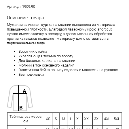
Артикул:
1909.90
Описание товара:
Мужская флисовая куртка на молнии выполнена из материала
повышенной плотности. Благодаря лазерному крою short cut
куртка имеет отличную посадку, а дополнительная обработка
против катышков позволяет материалу долго оставаться в
первоначальном виде.
Воротник стойка
Укрепляющая тесьма по вороту
Два боковых кармана на молнии
Молнии в тон основного изделия
Эластичная бейка по низу изделия и манжеты на рукавах
Без подкладки
Таблица размеров,
XS
S
M
L
XL
XXL
3XL
4XL
5XL
см