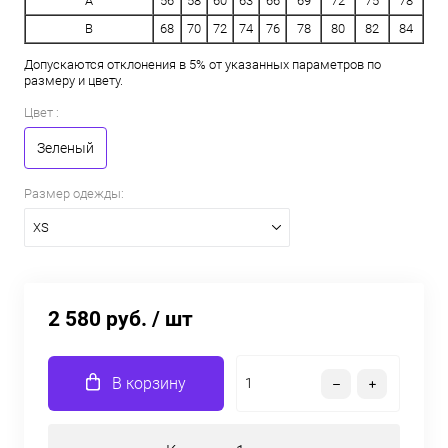
A
56
58
60
63
66
69
72
75
78
B
68
70
72
74
76
78
80
82
84
Допускаются отклонения в 5% от указанных параметров по
размеру и цвету.
Цвет :
Зеленый
Размер одежды:
XS
2 580 руб.
/ шт
В корзину