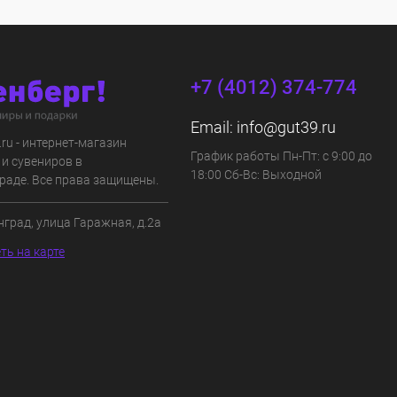
+7 (4012) 374-774
Email:
info@gut39.ru
s.ru - интернет-магазин
График работы Пн-Пт: с 9:00 до
 и сувениров в
18:00 Сб-Вс: Выходной
раде. Все права защищены.
нград, улица Гаражная, д.2а
ть на карте