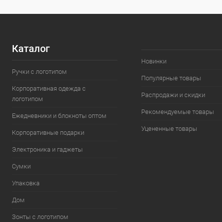
Каталог
Новинки
Ручки с логотипом
Популярные товары
Корпоративная одежда с
Распродажи и скидки
логотипом
Рекомендуемые товары
Ежедневники и блокноты оптом
Уцененные товары
Корпоративные подарки
Электроника и гаджеты
Сумки
Упаковка
Дом
Зонты с логотипом