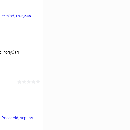
d, голубая
ину
К сравнению
В наличии