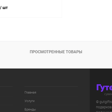
/ шт
В корзину
 клик
К сравнению
ое
В наличии
ПРОСМОТРЕННЫЕ ТОВАРЫ
Главная
Услуги
© gutgift
подарков
Бренды