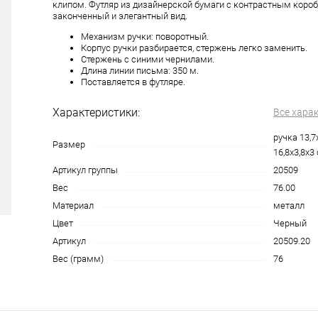
клипом. Футляр из дизайнерской бумаги с контрастным коро
законченный и элегантный вид.
Механизм ручки: поворотный.
Корпус ручки разбирается, стержень легко заменить.
Стержень с синими чернилами.
Длина линии письма: 350 м.
Поставляется в футляре.
Характеристики:
Все хара
ручка 13,7
Размер
16,8х3,8х3
Артикул группы
20509
Вес
76.00
Материал
металл
Цвет
Черный
Артикул
20509.20
Вес (грамм)
76