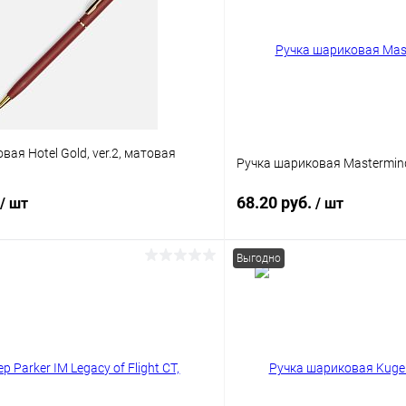
ая Hotel Gold, ver.2, матовая
Ручка шариковая Mastermin
68.20 руб.
/ шт
/ шт
Выгодно
В корзину
В корз
 клик
К сравнению
Купить в 1 клик
ое
Под заказ
В избранное