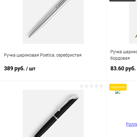
Ручка шариков
Ручка шариковая Poetica, серебристая
бордовая
389 руб.
83.60 руб.
/ шт
Новинки
В корзину
Купить в 1 клик
К сравнению
Купить в 1
В избранное
Под заказ
В избранн