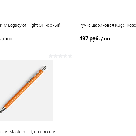
 IM Legacy of Flight CT, черный
Ручка шариковая Kugel Rose
б.
497 руб.
/ шт
/ шт
В корзину
В корз
 клик
К сравнению
Купить в 1 клик
ое
Под заказ
В избранное
овая Mastermind, оранжевая