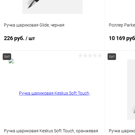
Ручка шариковая Glide, черная
Роллер Parker
226 руб.
10 169 ру
/ шт
Хит
Хит
В корзину
Купить в 1 клик
К сравнению
Купить в 1
В избранное
В наличии
В избранн
Ручка шариковая Keskus Soft Touch, оранжевая
Ручка шарик