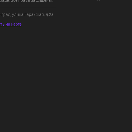
раде. Все права защищены.
нград, улица Гаражная, д.2а
ть на карте