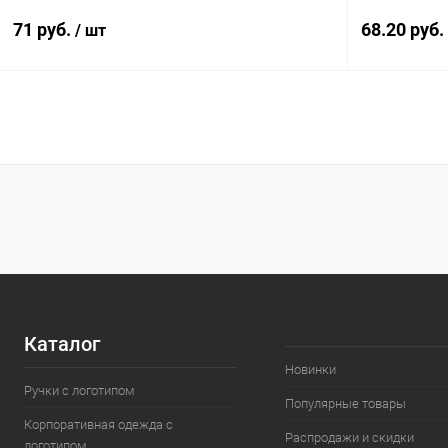
71 руб.
68.20 руб.
/ шт
В корзину
Купить в 1 клик
К сравнению
Купить в 1
В избранное
В наличии
В избранн
Каталог
Новинки
Ручки с логотипом
Популярные товары
Корпоративная одежда с
Распродажи и скидки
логотипом