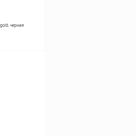
gold, черная
ину
К сравнению
В наличии