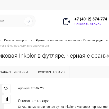
+7 (4012) 374-774
Заказать звонок
•
•
•
Каталог товаров
Ручки с логотипом с логотипом в Калининграде
olor в футляре, черная с оранжевым
ковая Inkolor в футляре, черная с оран
ХАРАКТЕРИСТИКИ
ПОХОЖИЕ ТОВАРЫ
Артикул:
20509.20
Описание товара:
Стильная металлическая ручка Inkolor в матовом черном кор