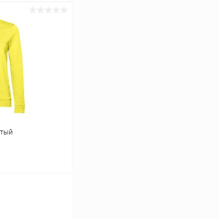
ину
К сравнению
В наличии
лтый
ину