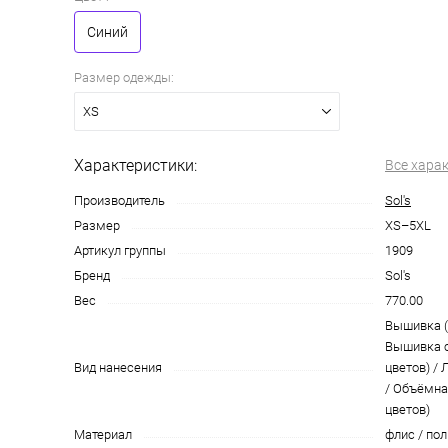
Синий
Размер одежды:
XS
Характеристики:
Все хара
Производитель
Sol's
Размер
XS–5XL
Артикул группы
1909
Бренд
Sol's
Вес
770.00
Вышивка (
Вышивка с
Вид нанесения
цветов) /
/ Объёмна
цветов)
Материал
флис / по