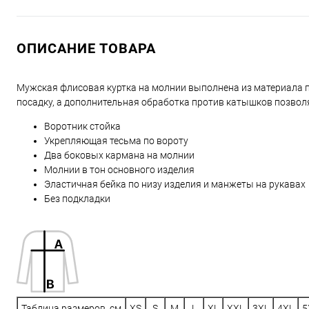
ОПИСАНИЕ ТОВАРА
Мужская флисовая куртка на молнии выполнена из материала п
посадку, а дополнительная обработка против катышков позвол
Воротник стойка
Укрепляющая тесьма по вороту
Два боковых кармана на молнии
Молнии в тон основного изделия
Эластичная бейка по низу изделия и манжеты на рукавах
Без подкладки
Таблица размеров, см
XS
S
M
L
XL
XXL
3XL
4XL
5