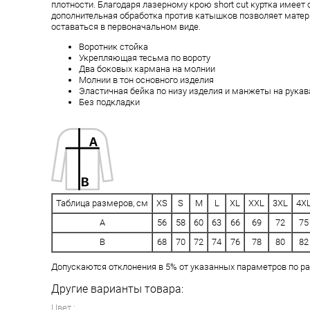
плотности. Благодаря лазерному крою short cut куртка имеет 
дополнительная обработка против катышков позволяет матер
оставаться в первоначальном виде.
Воротник стойка
Укрепляющая тесьма по вороту
Два боковых кармана на молнии
Молнии в тон основного изделия
Эластичная бейка по низу изделия и манжеты на рукав
Без подкладки
Таблица размеров, см
XS
S
M
L
XL
XXL
3XL
4X
A
56
58
60
63
66
69
72
75
B
68
70
72
74
76
78
80
82
Допускаются отклонения в 5% от указанных параметров по ра
Другие варианты товара:
Цвет :