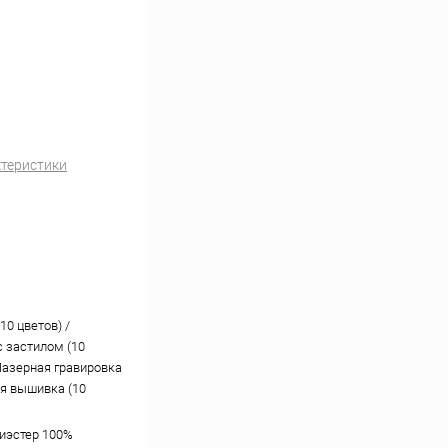
ктеристики
10 цветов) /
 застилом (10
 Лазерная гравировка
я вышивка (10
лиэстер 100%