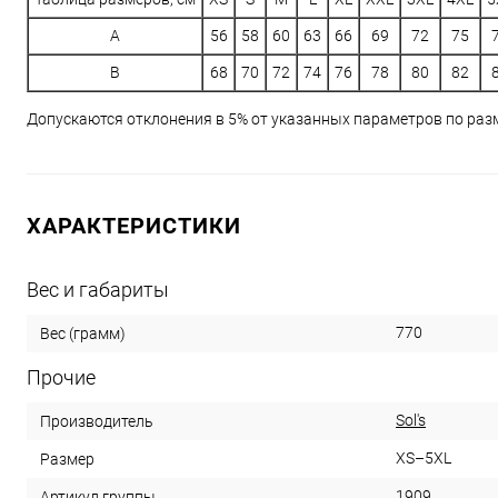
A
56
58
60
63
66
69
72
75
B
68
70
72
74
76
78
80
82
Допускаются отклонения в 5% от указанных параметров по разм
ХАРАКТЕРИСТИКИ
Вес и габариты
770
Вес (грамм)
Прочие
Sol's
Производитель
XS–5XL
Размер
1909
Артикул группы