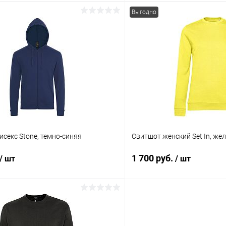
Выгодно
В корзину
В корз
 клик
К сравнению
Купить в 1 клик
ое
В наличии
В избранное
Цвет
бордовый
ды:
Размер одежды:
исекс Stone, темно-синяя
Свитшот женский Set In, же
XS
1 700 руб.
/ шт
/ шт
В корзину
В корз