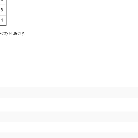
78
84
еру и цвету.