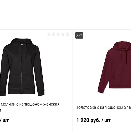
Хит
а молнии с капюшоном женская
Толстовка с капюшоном Snak
я
1 920 руб.
/ шт
/ шт