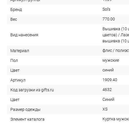
Sol's
Бренд
770.00
Вес
Вышивка (10 
Вид нанесения
цветов) / Ла
вышивка (10 
флис / полиэ
Материал
мужские
Пол
синий
Цвет
1909.40
Артикул
4632
Код загрузки из gifts.ru
Синий
Цвет
XS
Размер одежды
Куртка мужска
Элемент каталога