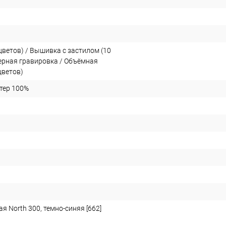
цветов) / Вышивка с застилом (10
зерная гравировка / Объёмная
цветов)
стер 100%
я North 300, темно-синяя [662]